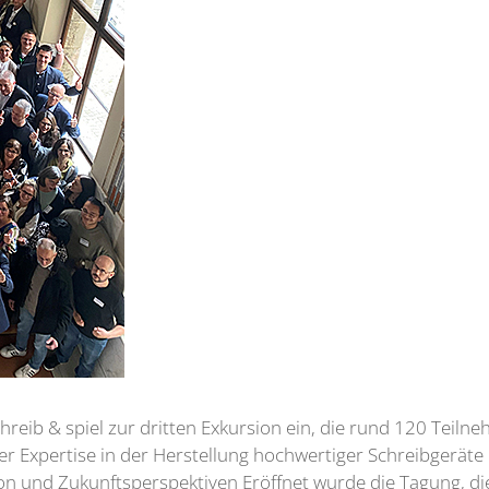
eib & spiel zur dritten Exkursion ein, die rund 120 Teilne
r Expertise in der Herstellung hochwertiger Schreibgeräte bi
ion und Zukunftsperspektiven Eröffnet wurde die Tagung, d