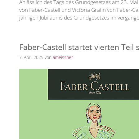
Anlässlich des Tags des Grundgesetzes am 23. Mai b
von Faber-Castell und Victoria Gräfin von Faber-Cas
jährigen Jubiläums des Grundgesetzes im vergangen
Faber-Castell startet vierten Te
7. April 2025
von
ameissner