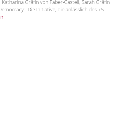
 Katharina Gräfin von Faber-Castell, Sarah Gräfin
mocracy“. Die Initiative, die anlässlich des 75-
en