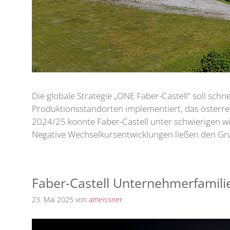
Die globale Strategie „ONE Faber-Castell“ soll sc
Produktionsstandorten implementiert, das österrei
2024/25 konnte Faber-Castell unter schwierigen 
Negative Wechselkursentwicklungen ließen den G
Faber-Castell Unternehmerfamili
23. Mai 2025
von
ameissner