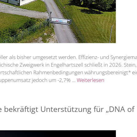
hneller als bisher umgesetzt werden. Effizienz- und Synerg
chische Zweigwerk in Engelhartszell schließt in 2026. Stei
wirtschaftlichen Rahmenbedingungen währungsbereinigt* ei
ruppenumsatz jedoch um -2,7% …
Weiterlesen
e bekräftigt Unterstützung für „DNA o