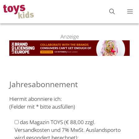
Zum
M
Inhalt
springen
Anzeige
Jahresabonnement
Hiermit abonniere ich:
(Felder mit * bitte ausfüllen)
das Magazin TOYS (€ 88,00 zzgl.
Versandkosten und 7% MwSt. Auslandsporto
wird gesondert berechnet);