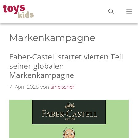
Zum
M
Inhalt
springen
Markenkampagne
Faber-Castell startet vierten Teil
seiner globalen
Markenkampagne
7. April 2025
von
ameissner