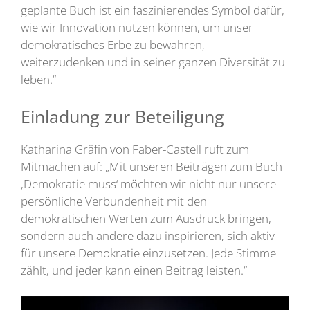
geplante Buch ist ein faszinierendes Symbol dafür,
wie wir Innovation nutzen können, um unser
demokratisches Erbe zu bewahren,
weiterzudenken und in seiner ganzen Diversität zu
leben.“
Einladung zur Beteiligung
Katharina Gräfin von Faber-Castell ruft zum
Mitmachen auf: „Mit unseren Beiträgen zum Buch
‚Demokratie muss‘ möchten wir nicht nur unsere
persönliche Verbundenheit mit den
demokratischen Werten zum Ausdruck bringen,
sondern auch andere dazu inspirieren, sich aktiv
für unsere Demokratie einzusetzen. Jede Stimme
zählt, und jeder kann einen Beitrag leisten.“