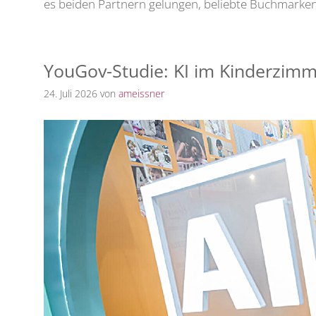
es beiden Partnern gelungen, beliebte Buchmarken 
YouGov-Studie: KI im Kinderzim
24. Juli 2026
von
ameissner