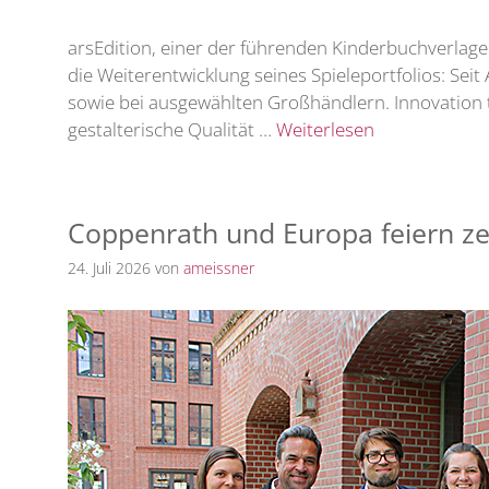
arsEdition, einer der führenden Kinderbuchverlage
die Weiterentwicklung seines Spieleportfolios: Se
sowie bei ausgewählten Großhändlern. Innovation t
gestalterische Qualität …
Weiterlesen
Coppenrath und Europa feiern ze
24. Juli 2026
von
ameissner