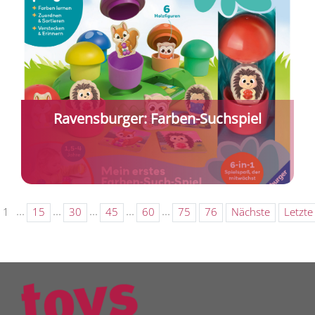
Ravensburger: Farben-Suchspiel
...
...
...
...
...
1
15
30
45
60
75
76
Nächste
Letzte