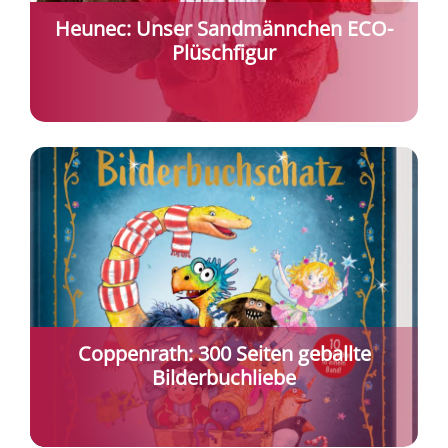
Heunec: Unser Sandmännchen ECO-
Plüschfigur
Coppenrath: 300 Seiten geballte
Bilderbuchliebe