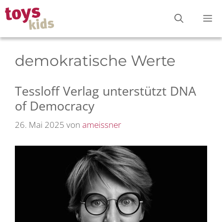
Zum
M
Inhalt
springen
demokratische Werte
Tessloff Verlag unterstützt DNA
of Democracy
26. Mai 2025
von
ameissner