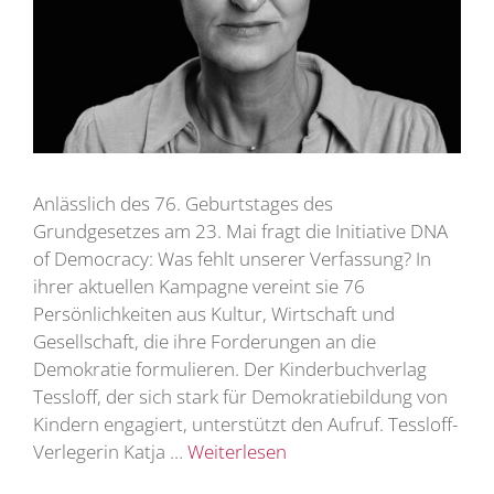
Anlässlich des 76. Geburtstages des
Grundgesetzes am 23. Mai fragt die Initiative DNA
of Democracy: Was fehlt unserer Verfassung? In
ihrer aktuellen Kampagne vereint sie 76
Persönlichkeiten aus Kultur, Wirtschaft und
Gesellschaft, die ihre Forderungen an die
Demokratie formulieren. Der Kinderbuchverlag
Tessloff, der sich stark für Demokratiebildung von
Kindern engagiert, unterstützt den Aufruf. Tessloff-
Verlegerin Katja …
Weiterlesen