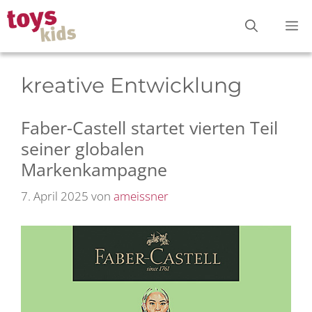
Zum
M
Inhalt
springen
kreative Entwicklung
Faber-Castell startet vierten Teil
seiner globalen
Markenkampagne
7. April 2025
von
ameissner