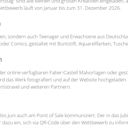
tstag“ sind alle kleinen und großen Kreativen eingeladen
 Wettbewerb läuft von Januar bis zum 31. Dezember 2026.
n
ahren, sondern auch Teenager und Erwachsene aus Deutschl
der Comics, gestaltet mit Buntstift, Aquarellfarben, Tusche
n
der online verfügbaren Faber-Castell Malvorlagen oder gest
wird das Werk fotografiert und auf der Website hochgeladen.
rtistravel und weiteren Partnern.
Juni auch am Point of Sale kommuniziert. Der in das Jubil
r dazu ein, sich via QR-Code über den Wettbewerb zu infor