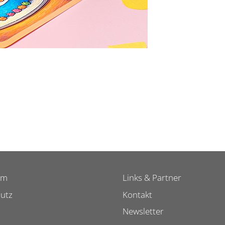
um
Links & Partner
utz
Kontakt
Newsletter