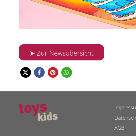
➤ Zur Newsübersicht
Impress
Datensch
AGB