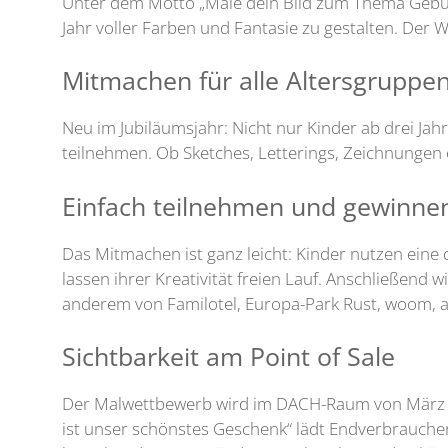
Unter dem Motto „Male dein Bild zum Thema Gebur
Jahr voller Farben und Fantasie zu gestalten. Der
Mitmachen für alle Altersgruppe
Neu im Jubiläumsjahr: Nicht nur Kinder ab drei J
teilnehmen. Ob Sketches, Letterings, Zeichnungen o
Einfach teilnehmen und gewinne
Das Mitmachen ist ganz leicht: Kinder nutzen eine 
lassen ihrer Kreativität freien Lauf. Anschließend 
anderem von Familotel, Europa-Park Rust, woom, a
Sichtbarkeit am Point of Sale
Der Malwettbewerb wird im DACH-Raum von März bis 
ist unser schönstes Geschenk“ lädt Endverbrauche