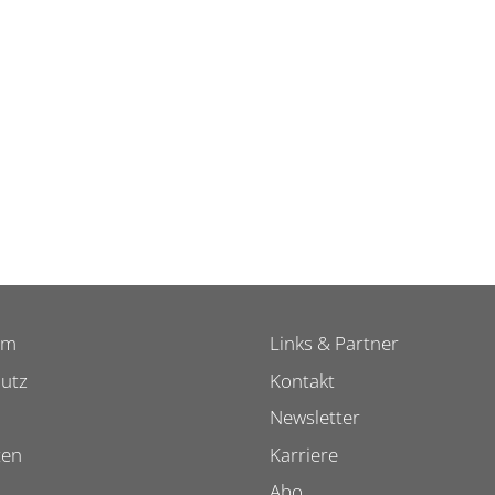
um
Links & Partner
utz
Kontakt
Newsletter
ten
Karriere
Abo