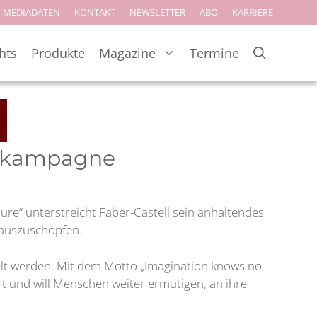
MEDIADATEN
KONTAKT
NEWSLETTER
ABO
KARRIERE
hts
Produkte
Magazine
Termine
kenkampagne
lure“ unterstreicht Faber-Castell sein anhaltendes
l auszuschöpfen.
elt werden. Mit dem Motto „Imagination knows no
rt und will Menschen weiter ermutigen, an ihre