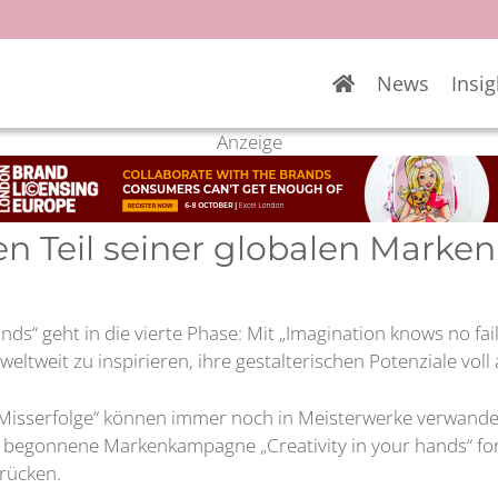
News
Insig
Anzeige
rten Teil seiner globalen Mar
ds“ geht in die vierte Phase: Mit „Imagination knows no fai
ltweit zu inspirieren, ihre gestalterischen Potenziale vol
 „Misserfolge“ können immer noch in Meisterwerke verwand
ahr begonnene Markenkampagne „Creativity in your hands“ fo
rücken.