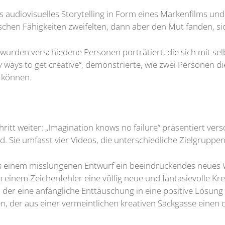
s audiovisuelles Storytelling in Form eines Markenfilms un
rischen Fähigkeiten zweifelten, dann aber den Mut fanden, s
, wurden verschiedene Personen porträtiert, die sich mit se
y ways to get creative“, demonstrierte, wie zwei Personen d
 können.
itt weiter: „Imagination knows no failure“ präsentiert ver
d. Sie umfasst vier Videos, die unterschiedliche Zielgruppe
aus einem misslungenen Entwurf ein beeindruckendes neues W
h einem Zeichenfehler eine völlig neue und fantasievolle Kre
, der eine anfängliche Enttäuschung in eine positive Lösun
en, der aus einer vermeintlichen kreativen Sackgasse einen