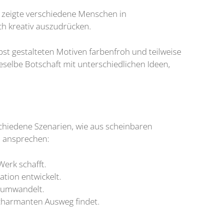
d zeigte verschiedene Menschen in
ich kreativ auszudrücken.
lbst gestalteten Motiven farbenfroh und teilweise
ieselbe Botschaft mit unterschiedlichen Ideen,
schiedene Szenarien, wie aus scheinbaren
n ansprechen:
erk schafft.
ation entwickelt.
g umwandelt.
 charmanten Ausweg findet.