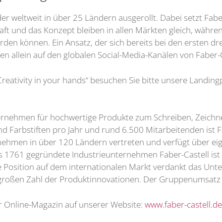
r weltweit in über 25 Ländern ausgerollt. Dabei setzt Fabe
ft und das Konzept bleiben in allen Märkten gleich, währen
den können. Ein Ansatz, der sich bereits bei den ersten dr
en allein auf den globalen Social-Media-Kanälen von Faber-C
eativity in your hands“ besuchen Sie bitte unsere Landin
ternehmen für hochwertige Produkte zum Schreiben, Zeichn
nd Farbstiften pro Jahr und rund 6.500 Mitarbeitenden ist 
ernehmen in über 120 Ländern vertreten und verfügt über ei
as 1761 gegründete Industrieunternehmen Faber-Castell ist 
e Position auf dem internationalen Markt verdankt das Unte
großen Zahl der Produktinnovationen. Der Gruppenumsatz i
 Online-Magazin auf unserer Website:
www.faber-castell.d