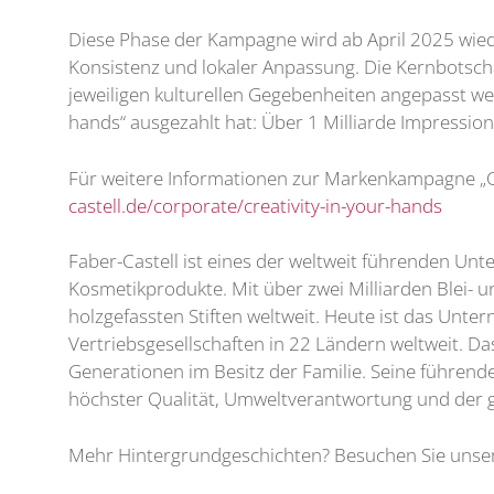
Diese Phase der Kampagne wird ab April 2025 wiede
Konsistenz und lokaler Anpassung. Die Kernbotscha
jeweiligen kulturellen Gegebenheiten angepasst wer
hands“ ausgezahlt hat: Über 1 Milliarde Impression
Für weitere Informationen zur Markenkampagne „Cr
castell.de/corporate/creativity-in-your-hands
Faber-Castell ist eines der weltweit führenden Un
Kosmetikprodukte. Mit über zwei Milliarden Blei- u
holzgefassten Stiften weltweit. Heute ist das Unt
Vertriebsgesellschaften in 22 Ländern weltweit. D
Generationen im Besitz der Familie. Seine führend
höchster Qualität, Umweltverantwortung und der 
Mehr Hintergrundgeschichten? Besuchen Sie unser