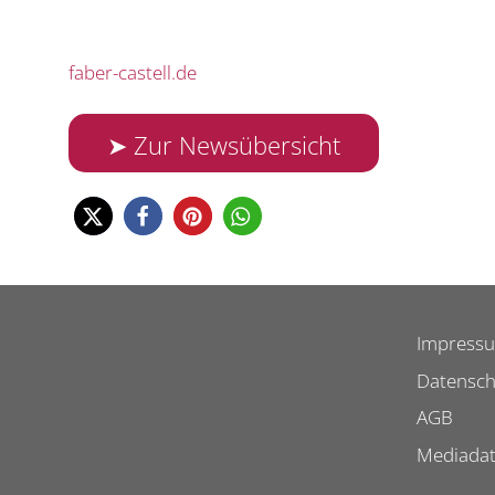
faber-castell.de
➤ Zur Newsübersicht
Impress
Datensch
AGB
Mediada