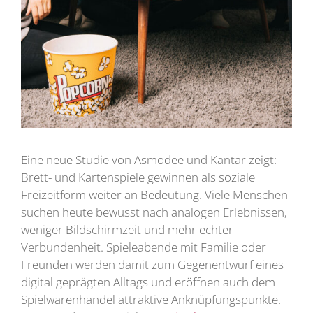
Eine neue Studie von Asmodee und Kantar zeigt:
Brett- und Kartenspiele gewinnen als soziale
Freizeitform weiter an Bedeutung. Viele Menschen
suchen heute bewusst nach analogen Erlebnissen,
weniger Bildschirmzeit und mehr echter
Verbundenheit. Spieleabende mit Familie oder
Freunden werden damit zum Gegenentwurf eines
digital geprägten Alltags und eröffnen auch dem
Spielwarenhandel attraktive Anknüpfungspunkte.