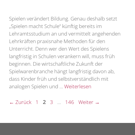
Spielen verändert Bildung. Genau deshalb setzt
„Spielen macht Schule“ künftig bereits im
Lehramtsstudium an und vermittelt angehenden
Lehrkräften praxisnahe Methoden für den
Unterricht. Denn wer den Wert des Spielens
langfristig in Schulen verankern will, muss früh
beginnen. Die wirtschaftliche Zukunft der
Spielwarenbranche hängt langfristig davon ab,
dass Kinder früh und selbstverständlich mit
analogen Spielen und …
Weiterlesen
Seite
Seite
Seite
Seite
←
Zurück
1
2
3
…
146
Weiter
→