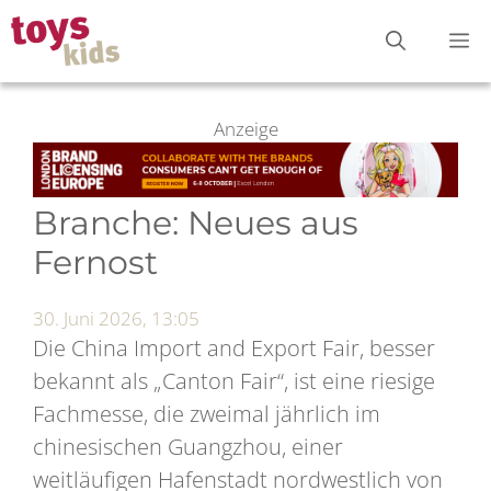
Zum
M
Inhalt
springen
Anzeige
Branche: Neues aus
Fernost
30. Juni 2026, 13:05
Die China Import and Export Fair, besser
bekannt als „Canton Fair“, ist eine riesige
Fachmesse, die zweimal jährlich im
chinesischen Guangzhou, einer
weitläufigen Hafenstadt nordwestlich von