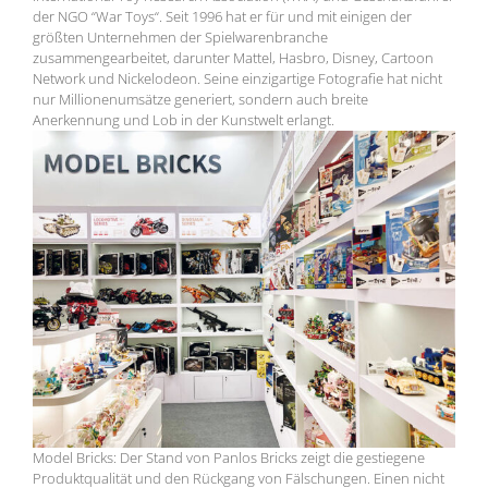
der NGO “War Toys“. Seit 1996 hat er für und mit einigen der
größten Unternehmen der Spielwarenbranche
zusammengearbeitet, darunter Mattel, Hasbro, Disney, Cartoon
Network und Nickelodeon. Seine einzigartige Fotografie hat nicht
nur Millionenumsätze generiert, sondern auch breite
Anerkennung und Lob in der Kunstwelt erlangt.
Model Bricks: Der Stand von Panlos Bricks zeigt die gestiegene
Produktqualität und den Rückgang von Fälschungen. Einen nicht