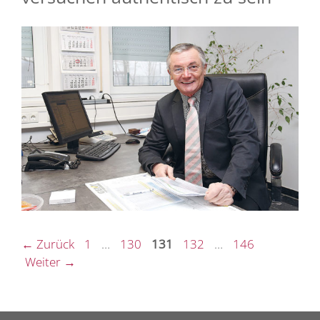
Seite
Seite
Seite
Seite
Seite
←
Zurück
1
…
130
131
132
…
146
Weiter
→