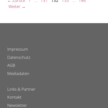
Seite
Seite
Seite
Seite
Seite
←
Zurück
1
…
131
132
133
…
146
Weiter
→
Impressum
Datenschutz
AGB
Mediadaten
Links & Partner
Kontakt
Newsletter