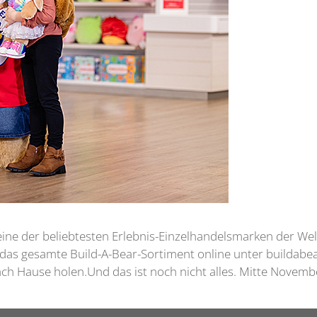
ne der beliebtesten Erlebnis-Einzelhandelsmarken der Welt,
 das gesamte Build-A-Bear-Sortiment online unter buildabe
ach Hause holen.Und das ist noch nicht alles. Mitte Novemb