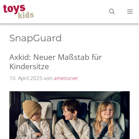
Zum
M
Inhalt
springen
SnapGuard
Axkid: Neuer Maßstab für
Kindersitze
10. April 2025
von
ameissner