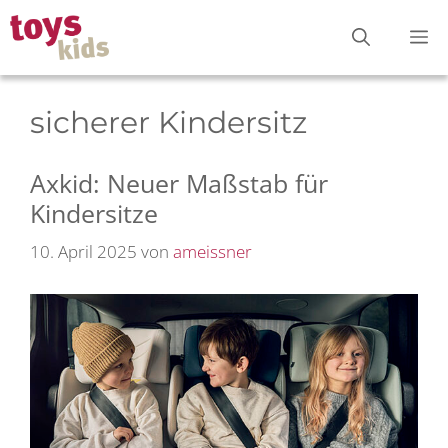
Zum
M
Inhalt
springen
sicherer Kindersitz
Axkid: Neuer Maßstab für
Kindersitze
10. April 2025
von
ameissner