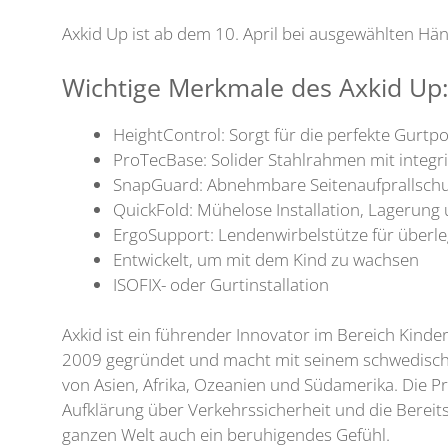
Axkid Up ist ab dem 10. April bei ausgewählten Hän
Wichtige Merkmale des Axkid Up
HeightControl: Sorgt für die perfekte Gurtp
ProTecBase: Solider Stahlrahmen mit integrie
SnapGuard: Abnehmbare Seitenaufprallschutz
QuickFold: Mühelose Installation, Lagerung 
ErgoSupport: Lendenwirbelstütze für überl
Entwickelt, um mit dem Kind zu wachsen
ISOFIX- oder Gurtinstallation
Axkid ist ein führender Innovator im Bereich Kind
2009 gegründet und macht mit seinem schwedischen
von Asien, Afrika, Ozeanien und Südamerika. Die 
Aufklärung über Verkehrssicherheit und die Bereit
ganzen Welt auch ein beruhigendes Gefühl.