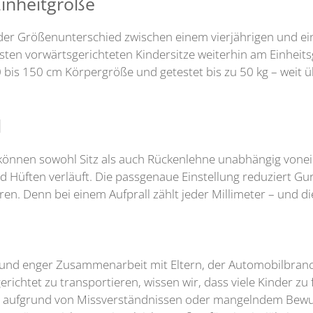
inheitgröße
der Größenunterschied zwischen einem vierjährigen und ei
sten vorwärtsgerichteten Kindersitze weiterhin am Einheit
00 bis 150 cm Körpergröße und getestet bis zu 50 kg – weit 
l
können sowohl Sitz als auch Rückenlehne unabhängig vonein
nd Hüften verläuft. Die passgenaue Einstellung reduziert Gu
en. Denn bei einem Aufprall zählt jeder Millimeter – und d
ng und enger Zusammenarbeit mit Eltern, der Automobilbran
richtet zu transportieren, wissen wir, dass viele Kinder zu
t aufgrund von Missverständnissen oder mangelndem Bewus