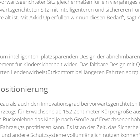
orwärtsgerichteter Sitz gleichermaßen für ein vierjähriges wi
wärtsgerichteten Sitz mit intelligenteren und sichereren Fu
re alt ist. Mit Axkid Up erfüllen wir nun diesen Bedarf“, sagt
zum intelligenten, platzsparenden Design der abnehmbaren
ent für Kindersicherheit wider. Das faltbare Design mit Qu
ten Lendenwirbelstützkomfort bei längeren Fahrten sorgt.
ositionierung
veau als auch den Innovationsgrad bei vorwärtsgerichteten K
hrzeugs für Erwachsene ab 152 Zentimeter Körpergröße ausg
n Rückenlehne das Kind je nach Größe auf Erwachsenenhöhe 
hrzeugs profitieren kann. Es ist an der Zeit, das Sicherhei
gs und andere Schutzsysteme vollumfänglich nutzen können“