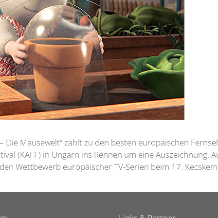
 – Die Mäusewelt“ zählt zu den besten europäischen Ferns
val (KAFF) in Ungarn ins Rennen um eine Auszeichnung. Au
für den Wettbewerb europäischer TV-Serien beim 17. Kecske
um
Links & Partner