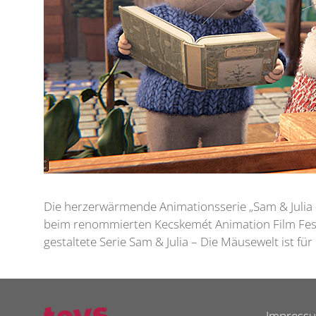
Die herzerwärmende Animationsserie „Sam & Julia
beim renommierten Kecskemét Animation Film Festi
gestaltete Serie Sam & Julia – Die Mäusewelt ist 
Impress