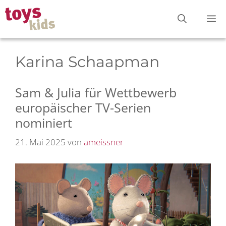
Zum
M
Inhalt
springen
Karina Schaapman
Sam & Julia für Wettbewerb
europäischer TV-Serien
nominiert
21. Mai 2025
von
ameissner