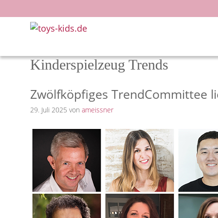
Zum
Inhalt
springen
Kinderspielzeug Trends
Zwölfköpfiges TrendCommittee lie
29. Juli 2025
von
ameissner