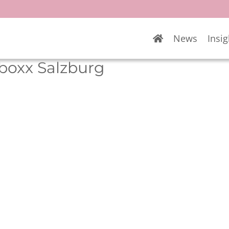
News
Insig
boxx Salzburg