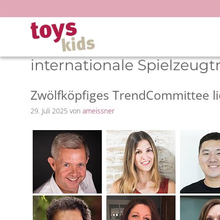
Zum
Inhalt
springen
internationale Spielzeugt
Zwölfköpfiges TrendCommittee lie
29. Juli 2025
von
ameissner