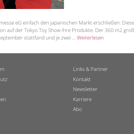
se eG einfach den japanischen Markt erschließen: Dieses
lon auf der Tokyo Toy Show ihre Produkte. Der 360 m2 gr
 September stattfand und je zwei …
Weiterlesen
um
Links & Partner
utz
Kontakt
Newsletter
ten
Karriere
Abo