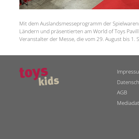
Mit dem Auslandsmesseprogramm der Spielwarenmes
Ländern und präsentierten am World of Toys Pavil
Veranstalter der Messe, die vom 29. August bis 1.
Impress
Datensch
AGB
Mediada