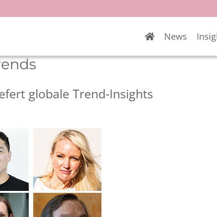
News
Insig
rends
fert globale Trend-Insights