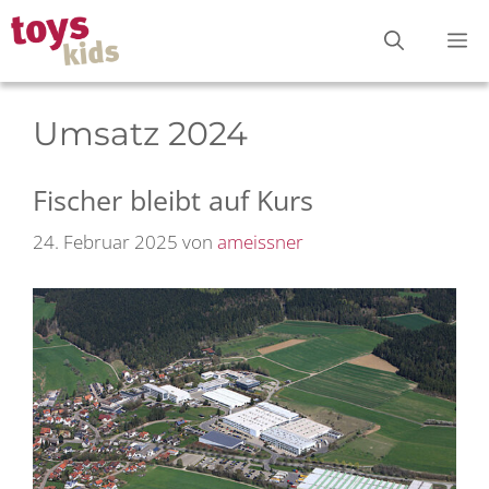
Zum
M
Inhalt
springen
Umsatz 2024
Fischer bleibt auf Kurs
24. Februar 2025
von
ameissner