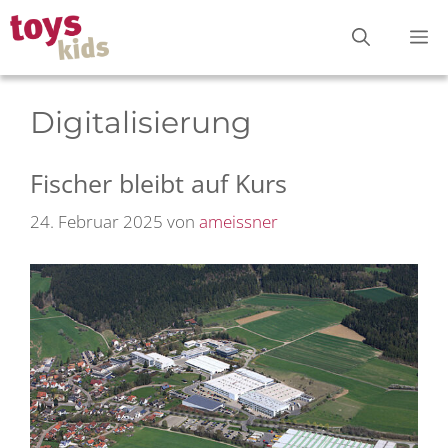
Zum
M
Inhalt
springen
Digitalisierung
Fischer bleibt auf Kurs
24. Februar 2025
von
ameissner