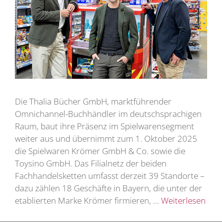
Die Thalia Bücher GmbH, marktführender
Omnichannel-Buchhändler im deutschsprachigen
Raum, baut ihre Präsenz im Spielwarensegment
weiter aus und übernimmt zum 1. Oktober 2025
die Spielwaren Krömer GmbH & Co. sowie die
Toysino GmbH. Das Filialnetz der beiden
Fachhandelsketten umfasst derzeit 39 Standorte –
dazu zählen 18 Geschäfte in Bayern, die unter der
etablierten Marke Krömer firmieren, …
Weiterlesen