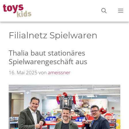
Zum
M
Inhalt
springen
Filialnetz Spielwaren
Thalia baut stationäres
Spielwarengeschäft aus
16. Mai 2025
von
ameissner