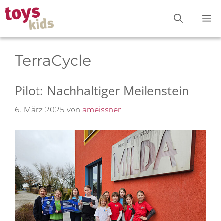
Zum
M
Inhalt
springen
TerraCycle
Pilot: Nachhaltiger Meilenstein
6. März 2025
von
ameissner