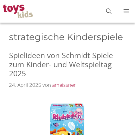
Zum
M
Inhalt
springen
strategische Kinderspiele
Spielideen von Schmidt Spiele
zum Kinder- und Weltspieltag
2025
24. April 2025
von
ameissner