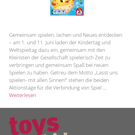
Gemeinsam spielen, lachen und Neues entdecken
– am 1. und 11. Juni laden der Kindertag und
Weltspieltag dazu ein, gemeinsam mit den
Kleinsten der Gesellschaft spielerisch Zeit zu
verbringen und gemeinsam Spaß bei neuen
Spielen zu haben. Getreu dem Motto „Lasst uns
spielen- mit allen Sinnen!“ stehen die beiden
Aktionstage für die Verbindung von Spiel …
Weiterlesen