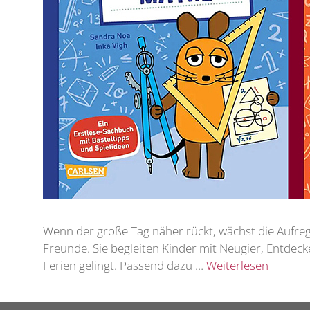
Wenn der große Tag näher rückt, wächst die Aufregun
Freunde. Sie begleiten Kinder mit Neugier, Entdeck
Ferien gelingt. Passend dazu …
Weiterlesen