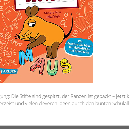
g: Die Stifte sind gespitzt, der Ranzen ist gepackt – jetzt
ergeist und vielen cleveren Ideen durch den bunten Schulal