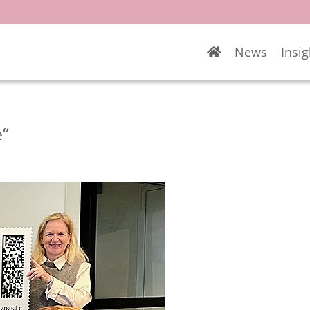
News
Insig
e“