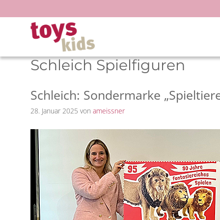
Zum
Inhalt
springen
Schleich Spielfiguren
Schleich: Sondermarke „Spieltier
28. Januar 2025
von
ameissner