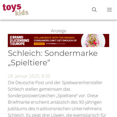
Zum
M
Inhalt
springen
Anzeige
Schleich: Sondermarke
„Spieltiere“
28. Januar 2025, 8:30
Die Deutsche Post und der Spielwarenhersteller
Schleich stellen gemeinsam das
Sonderpostwertzeichen „Spieltiere“ vor. Diese
Briefmarke erscheint anlässlich des 90-jährigen
Jubiläums des traditionsreichen Unternehmens
Schleich. Es zeigt drei Löwen, die exemplarisch für