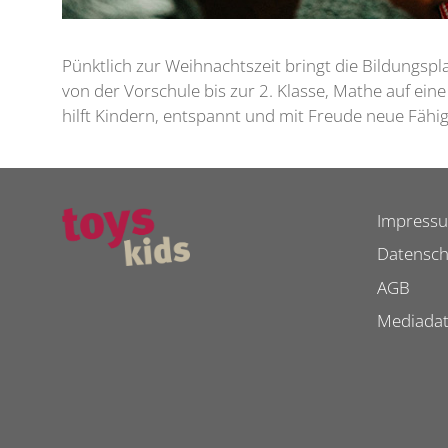
Pünktlich zur Weihnachtszeit bringt die Bildungspl
von der Vorschule bis zur 2. Klasse, Mathe auf eine
hilft Kindern, entspannt und mit Freude neue Fäh
Impress
Datensch
AGB
Mediada