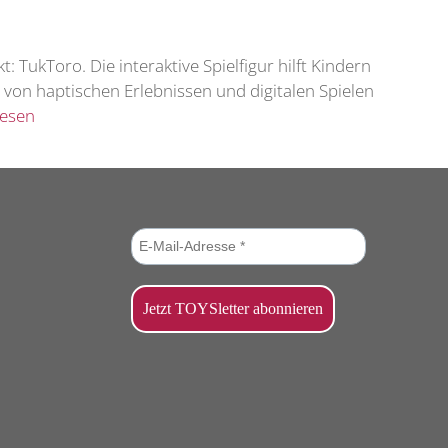
TukToro. Die interaktive Spielfigur hilft Kindern
n von haptischen Erlebnissen und digitalen Spielen
lesen