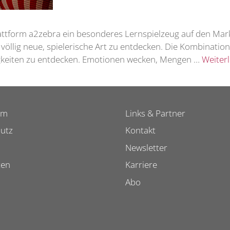
attform a2zebra ein besonderes Lernspielzeug auf den Markt: 
 völlig neue, spielerische Art zu entdecken. Die Kombinatio
igkeiten zu entdecken. Emotionen wecken, Mengen …
Weiter
um
Links & Partner
utz
Kontakt
Newsletter
ten
Karriere
Abo