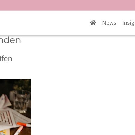
News
Insig
nden
ifen