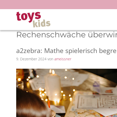
Zum
Inhalt
springen
Rechenschwäche überwi
a2zebra: Mathe spielerisch begre
9. Dezember 2024
von
ameissner