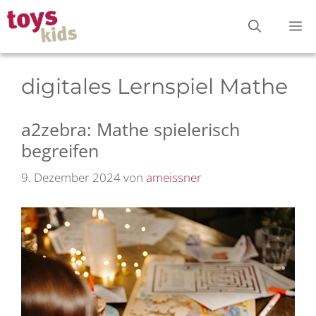
Zum
M
Inhalt
springen
digitales Lernspiel Mathe
a2zebra: Mathe spielerisch
begreifen
9. Dezember 2024
von
ameissner