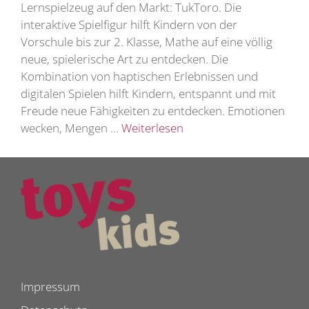
Lernspielzeug auf den Markt: TukToro. Die
interaktive Spielfigur hilft Kindern von der
Vorschule bis zur 2. Klasse, Mathe auf eine völlig
neue, spielerische Art zu entdecken. Die
Kombination von haptischen Erlebnissen und
digitalen Spielen hilft Kindern, entspannt und mit
Freude neue Fähigkeiten zu entdecken. Emotionen
wecken, Mengen …
Weiterlesen
Impressum