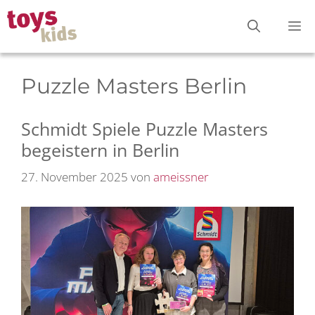
Zum
M
Inhalt
springen
Puzzle Masters Berlin
Schmidt Spiele Puzzle Masters
begeistern in Berlin
27. November 2025
von
ameissner