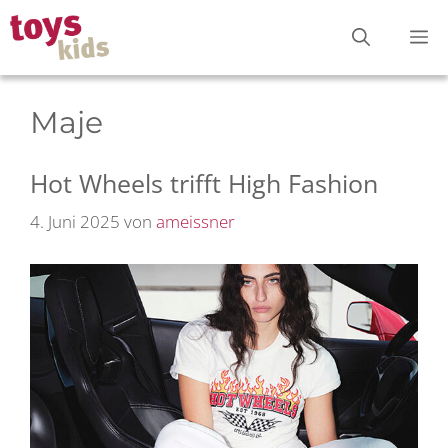
Zum
M
Inhalt
springen
Maje
Hot Wheels trifft High Fashion
4. Juni 2025
von
ameissner