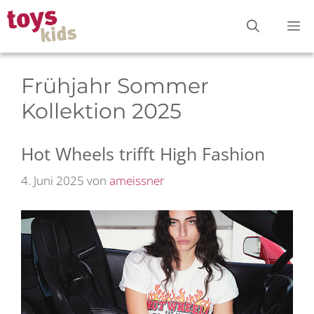
Zum
M
Inhalt
springen
Frühjahr Sommer
Kollektion 2025
Hot Wheels trifft High Fashion
4. Juni 2025
von
ameissner