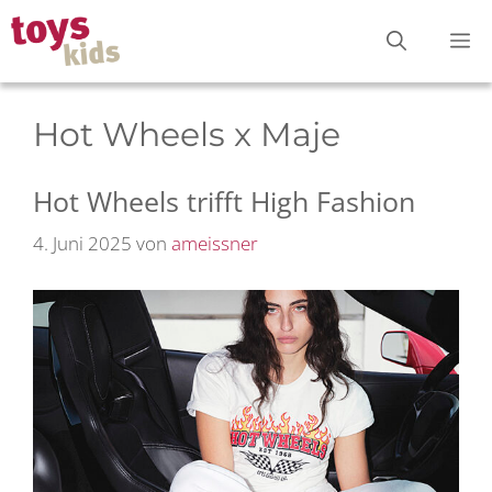
Zum
M
Inhalt
springen
Hot Wheels x Maje
Hot Wheels trifft High Fashion
4. Juni 2025
von
ameissner