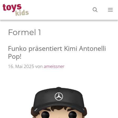
Zum
M
Inhalt
springen
Formel 1
Funko präsentiert Kimi Antonelli
Pop!
16. Mai 2025
von
ameissner