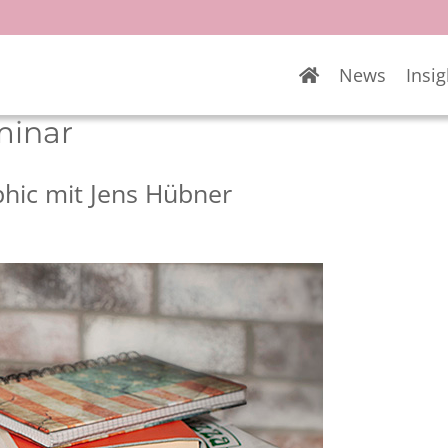
News
Insig
minar
hic mit Jens Hübner