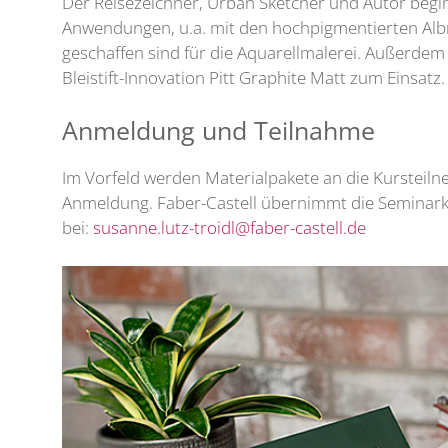
Der Reisezeichner, Urban Sketcher und Autor beginn
Anwendungen, u.a. mit den hochpigmentierten Alb
geschaffen sind für die Aquarellmalerei. Außerdem
Bleistift-Innovation
Pitt Graphite Matt zum Einsatz
Anmeldung und Teilnahme
Im Vorfeld werden Materialpakete an die Kursteilne
Anmeldung. Faber-Castell übernimmt die Seminarko
bei:
susanne.lutz-troidl@faber-castell.de