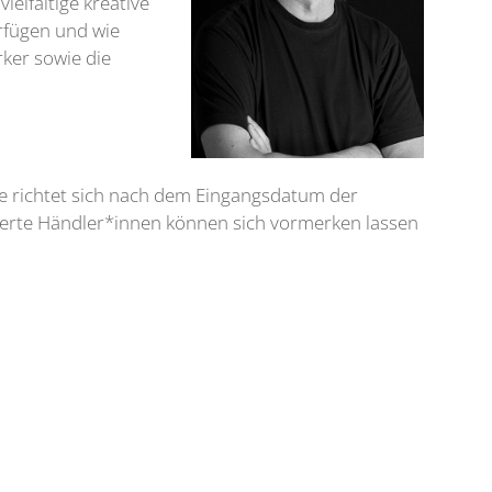
elfältige kreative
rfügen und wie
ker sowie die
abe richtet sich nach dem Eingangsdatum der
sierte Händler*innen können sich vormerken lassen