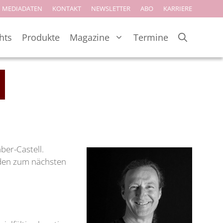
MEDIADATEN
KONTAKT
NEWSLETTER
ABO
KARRIERE
hts
Produkte
Magazine
Termine
ber-Castell.
aden zum nächsten