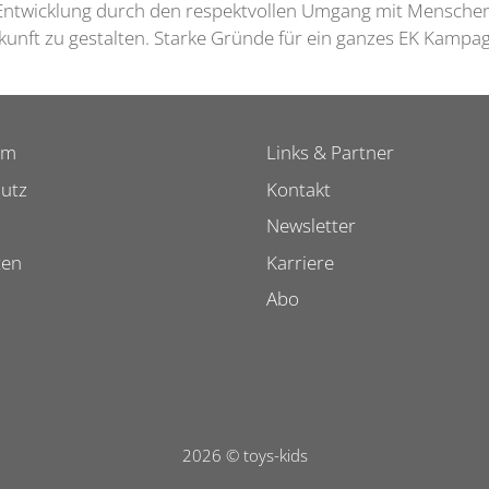
ntwicklung durch den respektvollen Umgang mit Menschen
kunft zu gestalten. Starke Gründe für ein ganzes EK Kampa
um
Links & Partner
utz
Kontakt
Newsletter
ten
Karriere
Abo
2026 © toys-kids