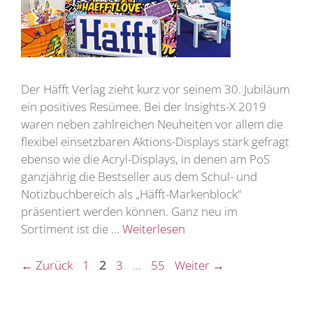
Der Häfft Verlag zieht kurz vor seinem 30. Jubiläum
ein positives Resümee. Bei der Insights-X 2019
waren neben zahlreichen Neuheiten vor allem die
flexibel einsetzbaren Aktions-Displays stark gefragt
ebenso wie die Acryl-Displays, in denen am PoS
ganzjährig die Bestseller aus dem Schul- und
Notizbuchbereich als „Häfft-Markenblock“
präsentiert werden können. Ganz neu im
Sortiment ist die …
Weiterlesen
Seite
Seite
Seite
Seite
←
Zurück
1
2
3
…
55
Weiter
→