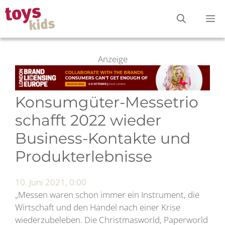
Zum
M
Inhalt
springen
Anzeige
Konsumgüter-Messetrio
schafft 2022 wieder
Business-Kontakte und
Produkterlebnisse
10. Juni 2021, 0:00
„Messen waren schon immer ein Instrument, die
Wirtschaft und den Handel nach einer Krise
wiederzubeleben. Die Christmasworld, Paperworld