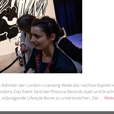
m Rahmen der London Licensing Week das nächste Kapitel vo
ndons Das Event fand bei Phonica Records statt und bracht
 stilprägende Lifestyle-Ikone zu unterstreichen. Der …
Weit