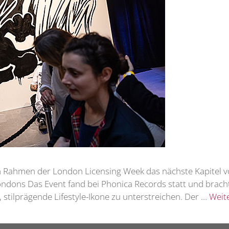
m Rahmen der London Licensing Week das nächste Kapitel vo
ndons Das Event fand bei Phonica Records statt und bracht
 stilprägende Lifestyle-Ikone zu unterstreichen. Der …
Weit