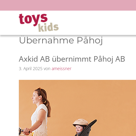
Zum
Inhalt
springen
Übernahme Påhoj
Axkid AB übernimmt Påhoj AB
3. April 2025
von
ameissner