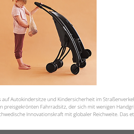
 auf Autokindersitze und Kindersicherheit im Straßenverk
 preisgekrönten Fahrradsitz, der sich mit wenigen Handgri
hwedische Innovationskraft mit globaler Reichweite. Das et