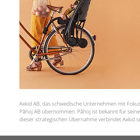
Axkid AB, das schwedische Unternehmen mit Fokus
Påhoj AB übernommen. Påhoj ist bekannt für seinen
dieser strategischen Übernahme verbindet Axkid sc