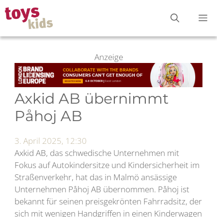
Zum
M
Inhalt
springen
Anzeige
Axkid AB übernimmt
Påhoj AB
3. April 2025, 12:30
Axkid AB, das schwedische Unternehmen mit
Fokus auf Autokindersitze und Kindersicherheit im
Straßenverkehr, hat das in Malmö ansässige
Unternehmen Påhoj AB übernommen. Påhoj ist
bekannt für seinen preisgekrönten Fahrradsitz, der
sich mit wenigen Handgriffen in einen Kinderwagen