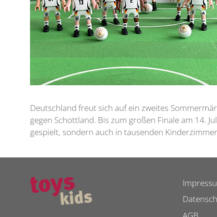
Deutschland freut sich auf ein zweites Sommermär
gegen Schottland. Bis zum großen Finale am 14. Jul
gespielt, sondern auch in tausenden Kinderzimme
Impress
Datensch
AGB